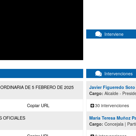
Interviene
Intervenciones
 ORDINARIA DE 5 FEBRERO DE 2025
Javier Figueredo Soto
Cargo:
Alcalde - Preside
Copiar URL
30 intervenciones
S OFICIALES
María Teresa Muñoz P
Cargo:
Concejala | Part