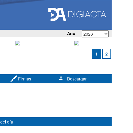
Año
1
2
Firmas
Descargar
del día