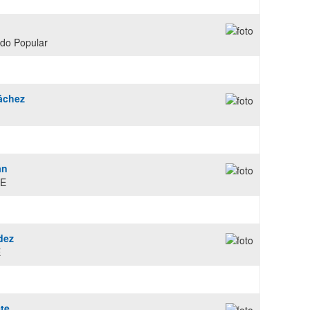
ido Popular
áchez
án
OE
dez
E
te