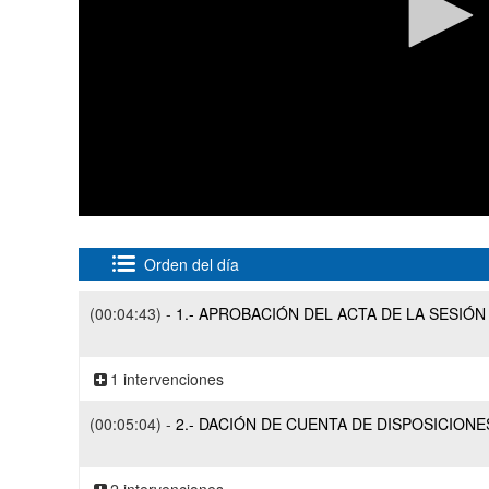
0
seconds
of
Orden del día
53
minutes,
3
(00:04:43) -
1.- APROBACIÓN DEL ACTA DE LA SESIÓN
seconds
Volume
90%
1 intervenciones
(00:05:04) -
2.- DACIÓN DE CUENTA DE DISPOSICIONE