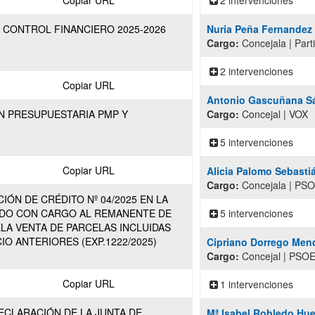
Copiar URL
2 intervenciones
L CONTROL FINANCIERO 2025-2026
Nuria Peña Fernandez
Cargo:
Concejala | Part
2 intervenciones
Copiar URL
Antonio Gascuñana S
ÓN PRESUPUESTARIA PMP Y
Cargo:
Concejal | VOX
5 intervenciones
Copiar URL
Alicia Palomo Sebasti
Cargo:
Concejala | PS
CIÓN DE CRÉDITO Nº 04/2025 EN LA
ADO CON CARGO AL REMANENTE DE
5 intervenciones
LA VENTA DE PARCELAS INCLUIDAS
IO ANTERIORES (EXP.1222/2025)
Cipriano Dorrego Men
Cargo:
Concejal | PSO
Copiar URL
1 intervenciones
DECLARACIÓN DE LA JUNTA DE
Mª Isabel Robledo Hue